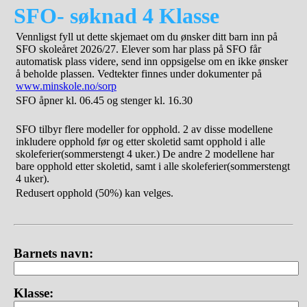
SFO- søknad 4 Klasse
Vennligst fyll ut dette skjemaet om du ønsker ditt barn inn på
SFO skoleåret 2026/27. Elever som har plass på SFO får
automatisk plass videre, send inn oppsigelse om en ikke ønsker
å beholde plassen. Vedtekter finnes under dokumenter på
www.minskole.no/sorp
SFO åpner kl. 06.45 og stenger kl. 16.30
SFO tilbyr flere modeller for opphold. 2 av disse modellene
inkludere opphold før og etter skoletid samt opphold i alle
skoleferier(sommerstengt 4 uker.) De andre 2 modellene har
bare opphold etter skoletid, samt i alle skoleferier(sommerstengt
4 uker).
Redusert opphold (50%) kan velges.
Barnets navn:
Klasse: