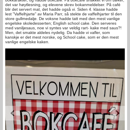
bokkarakter, og hadde bokcafé. På bokcafé snakket vi om bøker,
det var høytlesning, og elevene skrev bokanmeldelser. På café
blir det servert mat, det hadde også vi. Siden 4. klasse hadde
lest "Vaffelhjarte" av Maria Parr, så stekte de vaffelhjarter til den
store gullmedalje. De voksne hadde tatt med den mest vanlige
engelske skoledesserten; English school cake. Den serveres
med vaniljesaus, noe vi syntes var veldig rart- kake med saus?!
Men, det smakte aldeles nydelig. Da hadde vi vafler, som
kanskje er det mest norske, og School cake, som er den mest
vanlige engelske kaken.