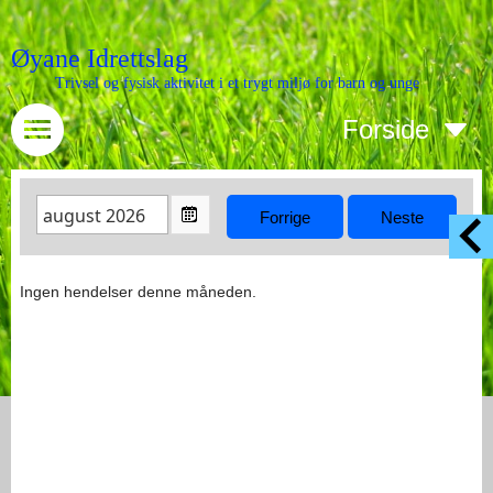
Øyane Idrettslag
Trivsel og fysisk aktivitet i et trygt miljø for barn og unge
Forside
Ingen hendelser denne måneden.