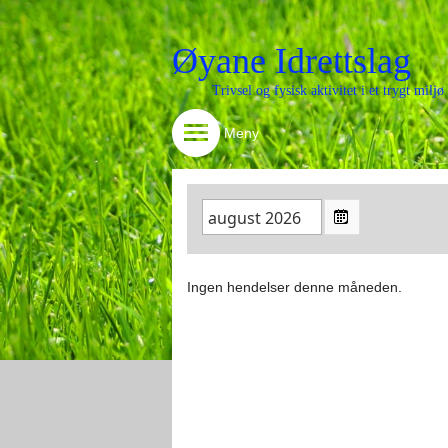
Øyane Idrettslag
Trivsel og fysisk aktivitet i et trygt milj
Meny
Ingen hendelser denne måneden.