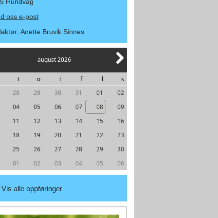
5 Hundvåg
d oss e-post
aktør
:
Anette Bruvik Sinnes
august 2026
t
o
t
f
l
s
28
29
30
31
01
02
04
05
06
07
08
09
11
12
13
14
15
16
18
19
20
21
22
23
25
26
27
28
29
30
01
02
03
04
05
06
Vis alle oppføringer