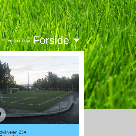
Forside
Velg seksjon
dvikveien 23A