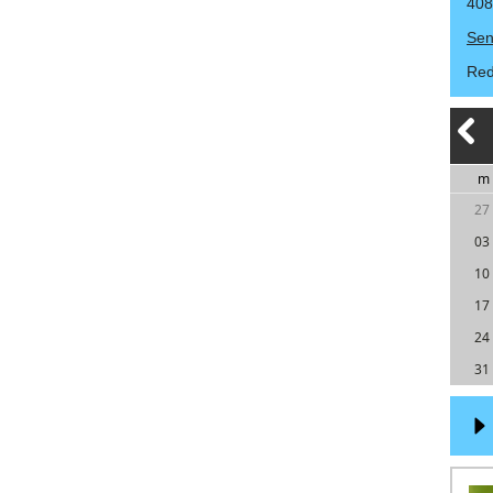
408
Sen
Red
m
27
03
10
17
24
31