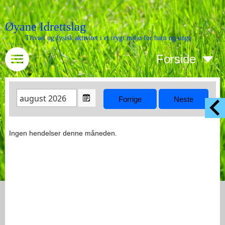
Øyane Idrettslag
Trivsel og fysisk aktivitet i et trygt miljø for barn og unge
Forside
Ingen hendelser denne måneden.