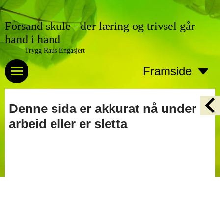
Forsand skule - der læring og trivsel går
hand i hand
Trygg Raus Engasjert
Framside
Denne sida er akkurat nå under
arbeid eller er sletta