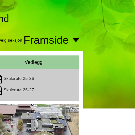
and
Framside
Velg seksjon
Vedlegg
Skulerute 25-26
Skulerute 26-27