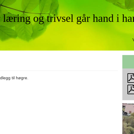
 læring og trivsel går hand i h
legg til høgre.