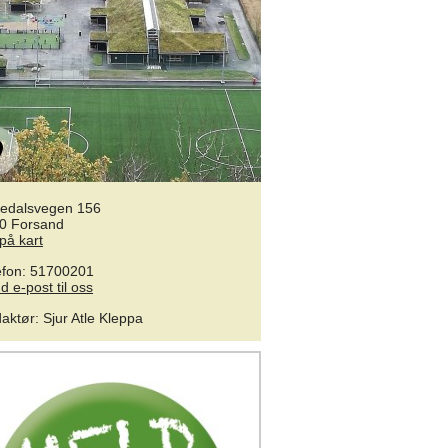
edalsvegen 156
0 Forsand
 på kart
efon: 51700201
d e-post til oss
aktør
:
Sjur Atle Kleppa