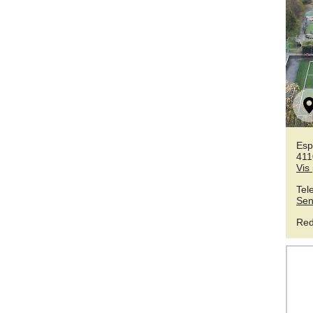
Esp
411
Vis
Tel
Sen
Red