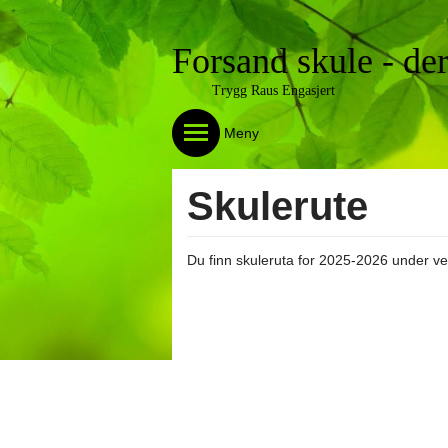
Forsand skule - der
Trygg Raus Engasjert
Meny
Skulerute
Du finn skuleruta for 2025-2026 under ved