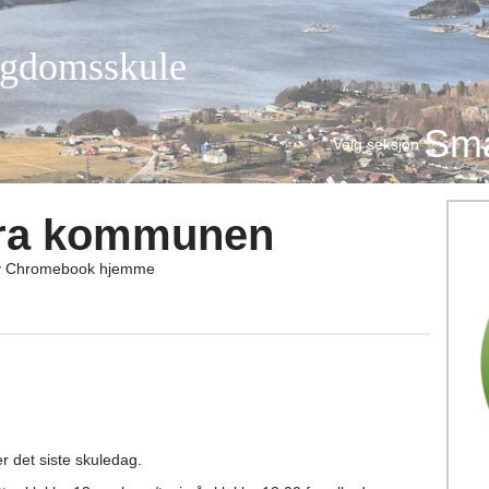
ngdomsskule
Små
Velg seksjon
fra kommunen
av Chromebook hjemme
r det siste skuledag.