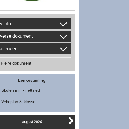
v info
iverse dokument
uleruter
Fleire dokument
Lenkesamling
Skolen min - nettsted
Vekeplan 3. klasse
august 2026