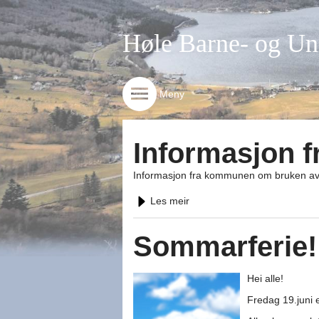
Høle Barne- og U
Meny
Informasjon 
Informasjon fra kommunen om bruken 
Les meir
Sommarferie!
Hei alle!
Fredag 19.juni e