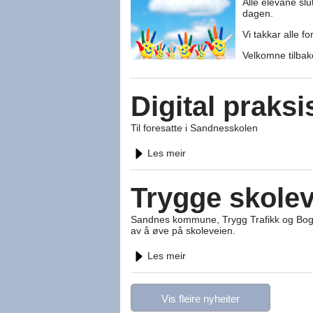
Alle elevane slu
dagen.
Vi takkar alle f
Velkomne tilbak
Digital praks
Til foresatte i Sandnesskolen
Les meir
Trygge skolev
Sandnes kommune, Trygg Trafikk og Bogafje
av å øve på skoleveien.
Les meir