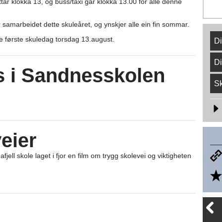
ttar klokka 13, og buss/taxi går klokka 13.00 for alle denne
or samarbeidet dette skuleåret, og ynskjer alle ein fin sommar.
e første skuledag torsdag 13.august.
Di
D
is i Sandnesskolen
Sk
eier
ll skole laget i fjor en film om trygg skolevei og viktigheten