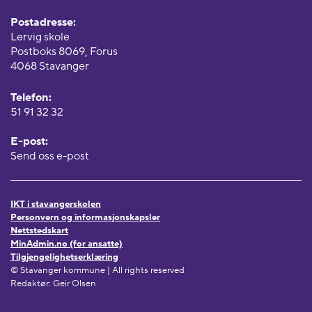
Postadresse:
Lervig skole
Postboks 8069, Forus
4068 Stavanger
Telefon:
51 91 32 32
E-post:
Send oss e-post
IKT i stavangerskolen
Personvern og informasjonskapsler
Nettstedskart
MinAdmin.no (for ansatte)
Tilgjengelighetserklæring
© Stavanger kommune | All rights reserved
Redaktør: Geir Olsen