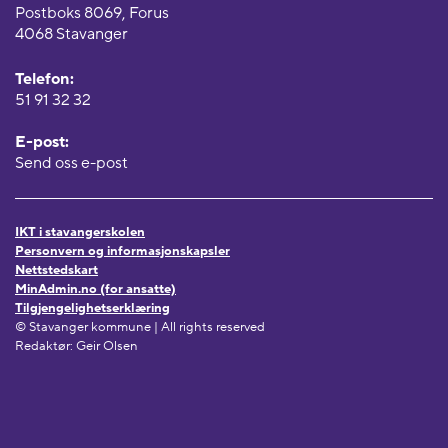
Postboks 8069, Forus
4068 Stavanger
Telefon:
51 91 32 32
E-post:
Send oss e-post
IKT i stavangerskolen
Personvern og informasjonskapsler
Nettstedskart
MinAdmin.no (for ansatte)
Tilgjengelighetserklæring
© Stavanger kommune | All rights reserved
Redaktør: Geir Olsen