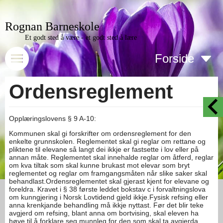
Rognan Barneskole
Et godt sted å være - et godt sted å lære
Forside
Ordensreglement
Opplæringslovens § 9 A-10:
Kommunen skal gi forskrifter om ordensreglement for den
enkelte grunnskolen. Reglementet skal gi reglar om rettane og
pliktene til elevane så langt dei ikkje er fastsette i lov eller på
annan måte. Reglementet skal innehalde reglar om åtferd, reglar
om kva tiltak som skal kunne brukast mot elevar som bryt
reglementet og reglar om framgangsmåten når slike saker skal
behandlast.Ordensreglementet skal gjerast kjent for elevane og
foreldra. Kravet i § 38 første leddet bokstav c i forvaltningslova
om kunngjering i Norsk Lovtidend gjeld ikkje.Fysisk refsing eller
anna krenkjande behandling må ikkje nyttast. Før det blir teke
avgjerd om refsing, blant anna om bortvising, skal eleven ha
høve til å forklare seg munnleg for den som skal ta avgjerda.