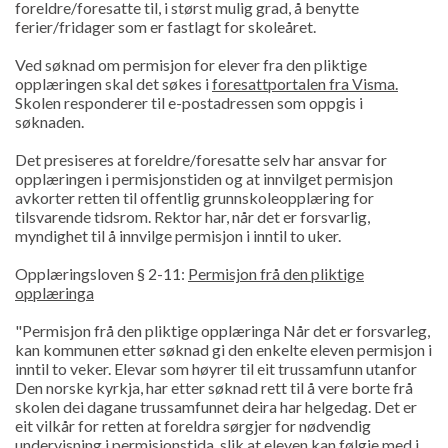
foreldre/foresatte til, i størst mulig grad, å benytte
ferier/fridager som er fastlagt for skoleåret.
Ved søknad om permisjon for elever fra den pliktige
opplæringen skal det søkes i
foresattportalen fra Visma.
Skolen responderer til e-postadressen som oppgis i
søknaden.
Det presiseres at foreldre/foresatte selv har ansvar for
opplæringen i permisjonstiden og at innvilget permisjon
avkorter retten til offentlig grunnskoleopplæring for
tilsvarende tidsrom. Rektor har, når det er forsvarlig,
myndighet til å innvilge permisjon i inntil to uker.
Opplæringsloven § 2-11:
Permisjon frå den pliktige
opplæringa
"Permisjon frå den pliktige opplæringa Når det er forsvarleg,
kan kommunen etter søknad gi den enkelte eleven permisjon i
inntil to veker. Elevar som høyrer til eit trussamfunn utanfor
Den norske kyrkja, har etter søknad rett til å vere borte frå
skolen dei dagane trussamfunnet deira har helgedag. Det er
eit vilkår for retten at foreldra sørgjer for nødvendig
undervisning i permisjonstida, slik at eleven kan følgje med i