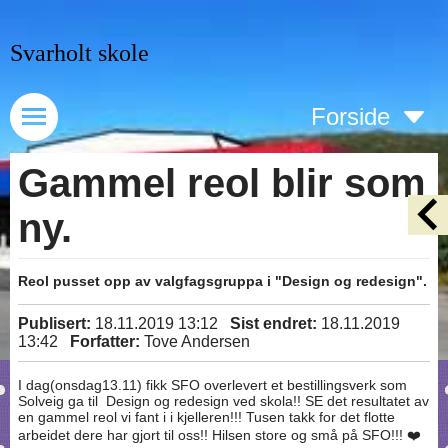
Svarholt skole
Forside
Gammel reol blir som
ny.
Reol pusset opp av valgfagsgruppa i "Design og redesign".
Publisert:
18.11.2019 13:12
Sist endret:
18.11.2019
13:42
Forfatter:
Tove Andersen
I dag(onsdag13.11) fikk SFO overlevert et bestillingsverk som
Solveig ga til Design og redesign ved skola!! SE det resultatet av
en gammel reol vi fant i i kjelleren!!! Tusen takk for det flotte
arbeidet dere har gjort til oss!! Hilsen store og små på SFO!!! ❤️