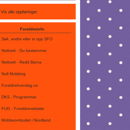
Vis alle oppføringer
Foreldreinfo
Søk, endre eller si opp SFO
Nettvett - Du bestemmer
Nettvett - Redd Barna
Null Mobbing
Foreldrehverdag.no
DKS - Programmet
FUG - Foreldrenettside
Mobbeombudet i Nordland