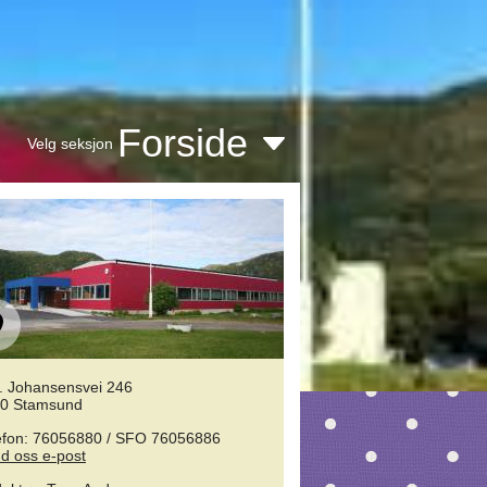
Forside
Velg seksjon
. Johansensvei 246
0 Stamsund
efon: 76056880 / SFO 76056886
d oss e-post