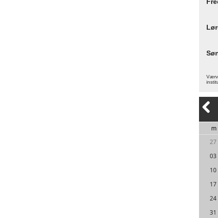
Fre
Lø
Sø
Værva
instit
m
27
03
10
17
24
31