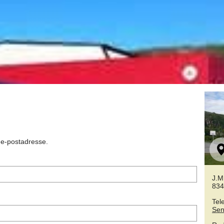
n e-postadresse.
J.M
834
Tel
Sen