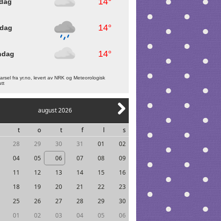
14°
dag
14°
rdag
14°
ndag
rsel fra yr.no, levert av NRK og Meteorologisk
utt
august 2026
t
o
t
f
l
s
28
29
30
31
01
02
04
05
06
07
08
09
11
12
13
14
15
16
18
19
20
21
22
23
25
26
27
28
29
30
01
02
03
04
05
06