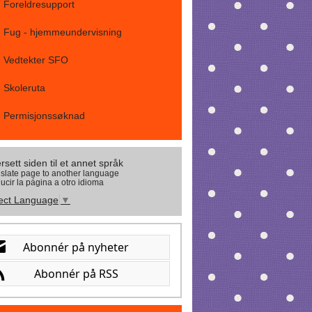
Foreldresupport
Fug - hjemmeundervisning
Vedtekter SFO
Skoleruta
Permisjonssøknad
rsett siden til et annet språk
slate page to another language
ucir la página a otro idioma
ect Language
▼