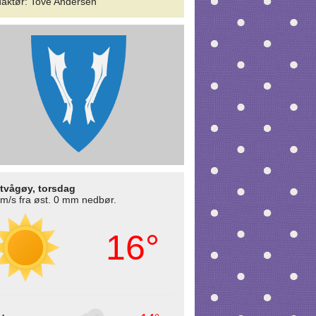
aktør
:
Tove Andersen
tvågøy, torsdag
 m/s fra øst. 0 mm nedbør.
16°