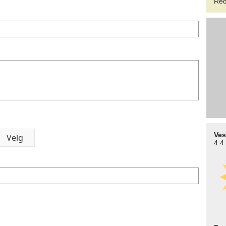
Red
Ves
4.4