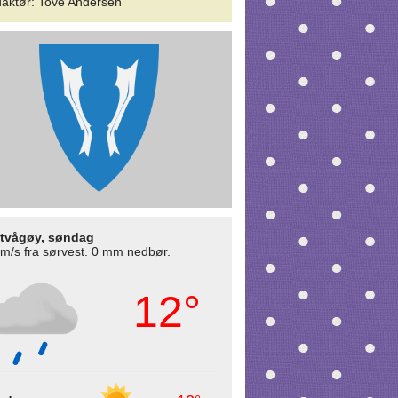
aktør
:
Tove Andersen
tvågøy, søndag
 m/s fra sørvest. 0 mm nedbør.
12°