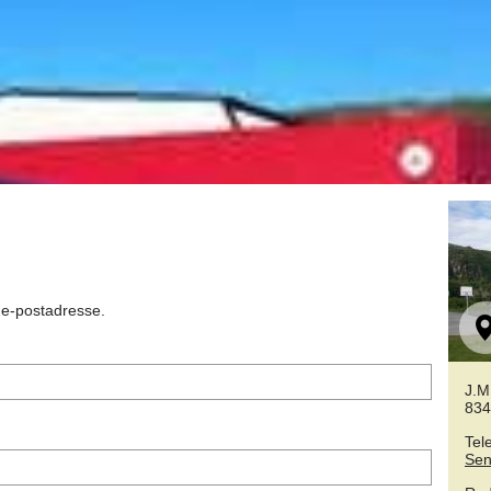
n e-postadresse.
J.M
834
Tel
Sen