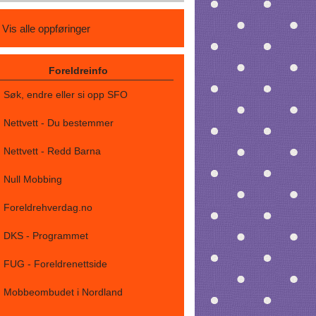
Vis alle oppføringer
Foreldreinfo
Søk, endre eller si opp SFO
Nettvett - Du bestemmer
Nettvett - Redd Barna
Null Mobbing
Foreldrehverdag.no
DKS - Programmet
FUG - Foreldrenettside
Mobbeombudet i Nordland