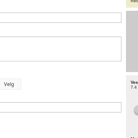
Red
Ves
7.4