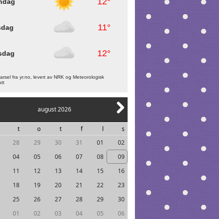
12°
ndag
11°
sdag
12°
sdag
rsel fra yr.no, levert av NRK og Meteorologisk
utt
august 2026
t
o
t
f
l
s
28
29
30
31
01
02
04
05
06
07
08
09
11
12
13
14
15
16
18
19
20
21
22
23
25
26
27
28
29
30
01
02
03
04
05
06