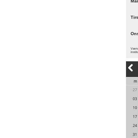
Ma
Tir
On
Værva
instit
m
27
03
10
17
24
31