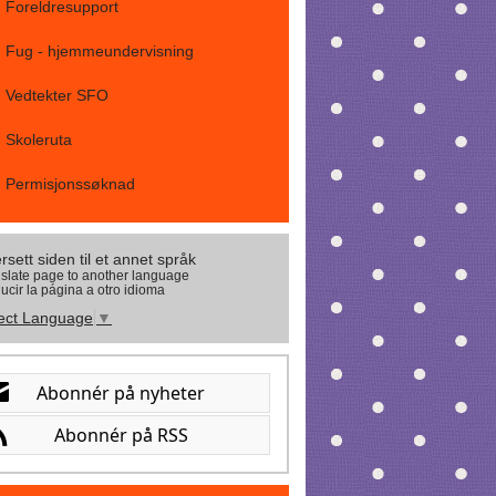
Foreldresupport
Fug - hjemmeundervisning
Vedtekter SFO
Skoleruta
Permisjonssøknad
rsett siden til et annet språk
slate page to another language
ucir la página a otro idioma
ect Language
▼