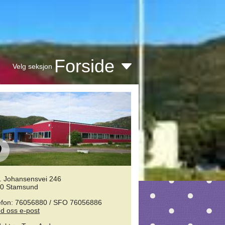
Forside
Velg seksjon
. Johansensvei 246
0 Stamsund
efon: 76056880 / SFO 76056886
d oss e-post