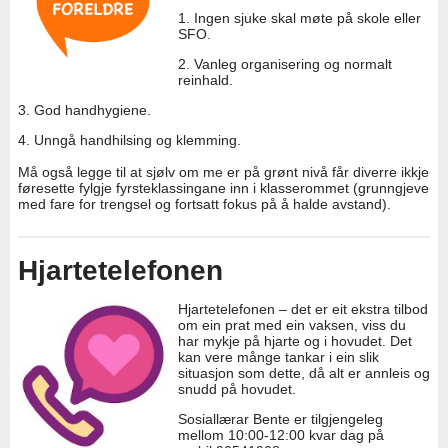
1. Ingen sjuke skal møte på skole eller
SFO.
2. Vanleg organisering og normalt
reinhald.
3. God handhygiene.
4. Unngå handhilsing og klemming.
Må også legge til at sjølv om me er på grønt nivå får diverre ikkje
føresette fylgje fyrsteklassingane inn i klasserommet (grunngjeve
med fare for trengsel og fortsatt fokus på å halde avstand).
Hjartetelefonen
Hjartetelefonen – det er eit ekstra tilbod
om ein prat med ein vaksen, viss du
har mykje på hjarte og i hovudet. Det
kan vere månge tankar i ein slik
situasjon som dette, då alt er annleis og
snudd på hovudet.
Sosiallærar Bente er tilgjengeleg
mellom 10:00-12:00 kvar dag på