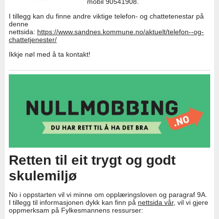
mobil 90541908.
I tillegg kan du finne andre viktige telefon- og chattetenestar på
denne
nettsida:
https://www.sandnes.kommune.no/aktuelt/telefon--og-
chattetjenester/
Ikkje nøl med å ta kontakt!
Retten til eit trygt og godt
skulemiljø
No i oppstarten vil vi minne om opplæringsloven og paragraf 9A.
I tillegg til informasjonen dykk kan finn på
nettsida vår
, vil vi gjere
oppmerksam på Fylkesmannens ressurser: