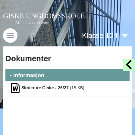
GISKE UNGDOMSSKOLE
Alle elevene er våre
Klasse 10 f
Dokumenter
- Informasjon
Skolerute Giske - 26/27
(
15
KB)