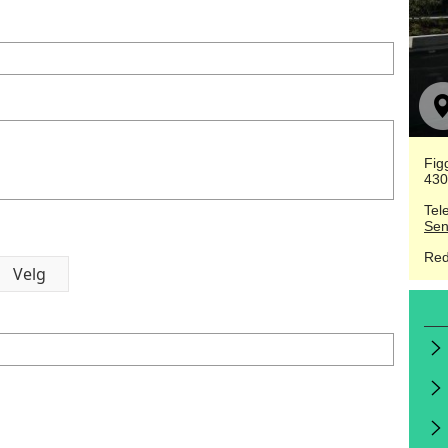
Fig
430
Tel
Sen
Red