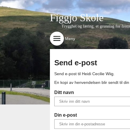
Figgjo Skole
Trygghet og læring, et grunnlag for frem
Meny
Send e-post
Send e-post til
Heidi Cecilie Wiig
.
En kopi av henvendelsen blir sendt til di
Ditt navn
Din e-post