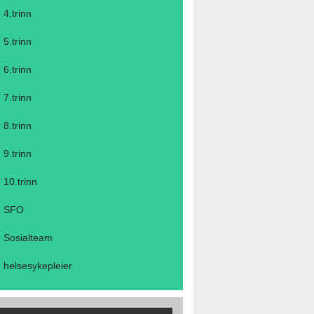
4.trinn
5.trinn
6.trinn
7.trinn
8.trinn
9.trinn
10.trinn
SFO
Sosialteam
helsesykepleier