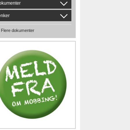
okumenter
enker
Flere dokumenter