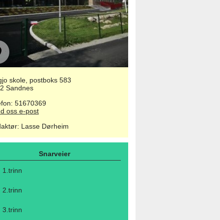
gjo skole, postboks 583
2 Sandnes
efon: 51670369
d oss e-post
aktør
:
Lasse Dørheim
Snarveier
1.trinn
2.trinn
3.trinn