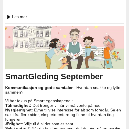
Les mer
SmartGleding September
Kommunikasjon og gode samtaler
- Hvordan snakke og lytte
sammen?
Vi har fokus på Smart egenskapene :
Tålmodighet:
Det trenger vi når vi må vente på noe
Nysgjerrighet
: Evne til vise interesse for alt som foregår. Se en
sak i fra flere sider, eksperimentere og finne ut hvordan ting
fungerer
Ærlighet:
Vilje til å si det som er sant
Selvkontroll:
Når du bestemmer over det du gjør på en positiv