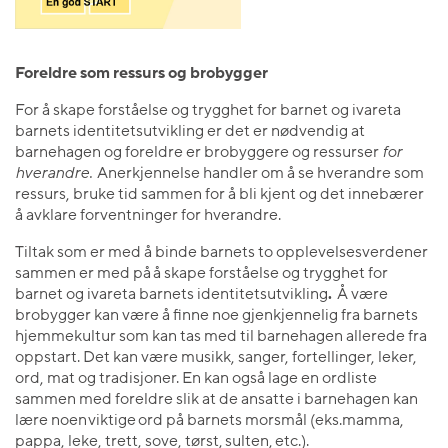
Foreldre som ressurs og brobygger
For å skape forståelse og trygghet for barnet og ivareta
barnets identitetsutvikling er det er nødvendig at
barnehagen og foreldre er brobyggere og ressurser
for
hverandre.
Anerkjennelse handler om å se hverandre som
ressurs, bruke tid sammen for å bli kjent og det innebærer
å avklare forventninger for hverandre.
Tiltak som er med å binde barnets to opplevelsesverdener
sammen er med på å skape forståelse og trygghet for
barnet og ivareta barnets identitetsutvikling
.
Å være
brobygger kan være å finne noe gjenkjennelig fra barnets
hjemmekultur som kan tas med til barnehagen allerede fra
oppstart. Det kan være musikk, sanger, fortellinger, leker,
ord, mat og tradisjoner. En kan også lage en ordliste
sammen med foreldre slik at de ansatte i barnehagen kan
lære noen viktige ord på barnets morsmål (eks.mamma,
pappa, leke, trett, sove, tørst, sulten, etc.).