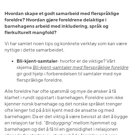
Hvordan skape et godt samarbeid med flerspråklige
foreldre?
Hvordan gjøre foreldrene delaktige i
barnehagens arbeid med inkludering, språk og
flerkulturelt mangfold?
Vi har samlet noen tips og konkrete verktøy som kan være
nyttige i dette samarbeidet.
Bli-kjent-samtaler
- hvorfor er de viktige? Vårt
skjema
Bli-kjent-samtaler med flerspråklige foreldre
gir god hjelp i forberedelsen til samtaler med nye
flerspråklige foreldre.
Alle foreldre har ofte spørsmål og mye de ønsker å få
klarhet i rundt oppstart i barnehagen. Foreldre som ikke
kjenner norsk barnehage og det norske språket trenger
ofte lenger tid på å bli kjent med de ansatte og med
barnehagen. Da er det viktig å være bevisst at det å bygge
en relasjon tar tid.
"Brobygging"
mellom hjemmet og
barnehagen og det å få til en gjensidighet i relasjonen