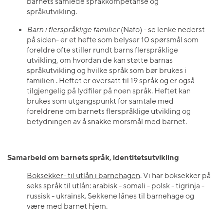
barnets samlede språkkompetanse og
språkutvikling.
Barn i flerspråklige familier
(Nafo) - se lenke nederst
på siden- er et hefte som belyser 10 spørsmål som
foreldre ofte stiller rundt barns flerspråklige
utvikling, om hvordan de kan støtte barnas
språkutvikling og hvilke språk som bør brukes i
familien . Heftet er oversatt til 19 språk og er også
tilgjengelig på lydfiler på noen språk. Heftet kan
brukes som utgangspunkt for samtale med
foreldrene om barnets flerspråklige utvikling og
betydningen av å snakke morsmål med barnet.
Samarbeid om barnets språk, identitetsutvikling
Boksekker- til utlån i barnehagen
. Vi har boksekker på
seks språk til utlån: arabisk - somali - polsk - tigrinja -
russisk - ukrainsk. Sekkene lånes til barnehage og
være med barnet hjem.