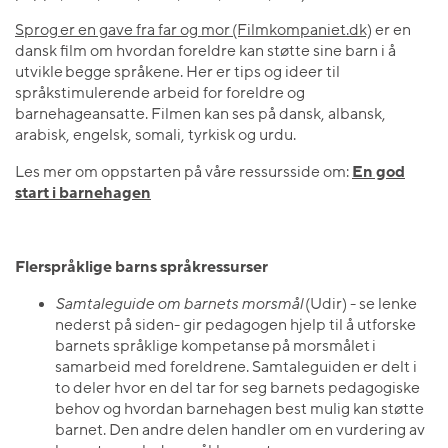
Sprog er en gave fra far og mor (Filmkompaniet.dk)
er en
dansk film om hvordan foreldre kan støtte sine barn i å
utvikle begge språkene. Her er tips og ideer til
språkstimulerende arbeid for foreldre og
barnehageansatte. Filmen kan ses på dansk, albansk,
arabisk, engelsk, somali, tyrkisk og urdu.
Les mer om oppstarten på våre ressursside om:
En god
start i barnehagen
Flerspråklige barns språkressurser
Samtaleguide om barnets morsmål
(Udir) - se lenke
nederst på siden- gir pedagogen hjelp til å utforske
barnets språklige kompetanse på morsmålet i
samarbeid med foreldrene. Samtaleguiden er delt i
to deler hvor en del tar for seg barnets pedagogiske
behov og hvordan barnehagen best mulig kan støtte
barnet. Den andre delen handler om en vurdering av