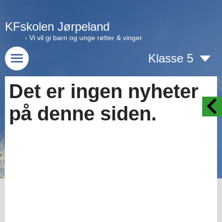
KFskolen Jørpeland
- Vi vil gi barn og unge røtter & vinger
Klasse 5
Det er ingen nyheter
på denne siden.