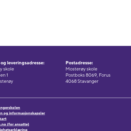
og leveringsadresse:
Postadresse:
y skole
Mosterøy skole
en 1
Postboks 8069, Forus
sterøy
4068 Stavanger
vangerskolen
n og informasjonskapsler
kart
no (for ansatte)
lighetserklæring