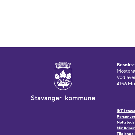
Besøks- 
Mosterø
Vodlavei
4156 Mo
IKT i sta
Personver
Nettsteds
MinAdmin.
Tilgjenge