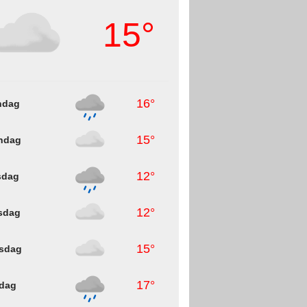
15°
16°
ndag
15°
ndag
12°
sdag
12°
sdag
15°
sdag
17°
dag