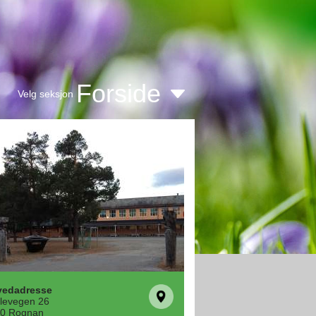
Forside
Velg seksjon
vedadresse
levegen 26
0 Rognan