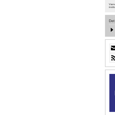
Værva
instit
Det