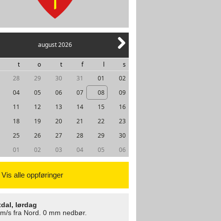
august 2026
t
o
t
f
l
s
28
29
30
31
01
02
04
05
06
07
08
09
11
12
13
14
15
16
18
19
20
21
22
23
25
26
27
28
29
30
01
02
03
04
05
06
Vis alle oppføringer
tdal, lørdag
 m/s fra Nord. 0 mm nedbør.