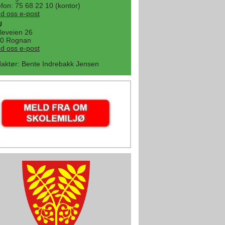
efon: 75 68 22 10 (kontor)
d oss e-post
U
leveien 26
0 Rognan
d oss e-post
aktør
:
Bente Indrebakk Jensen