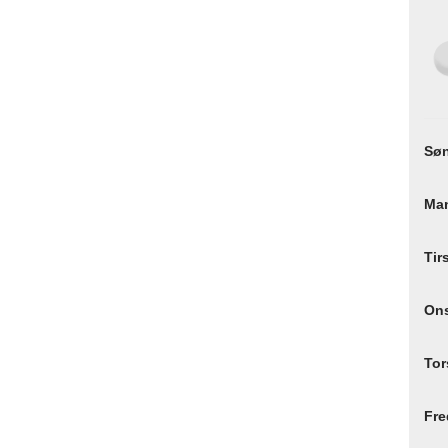
Sø
Ma
Tir
On
Tor
Fre