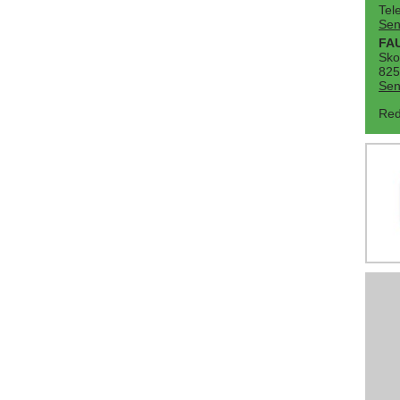
Tel
Sen
FA
Sko
825
Sen
Red