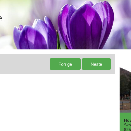
e
Ho
Sko
825