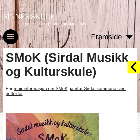
SINNES SKULE
- ein god stad å vera, ein god stad å læra.
Framside
SMoK (Sirdal Musikk
og Kulturskule)
For
meir
informasjon om SMoK, jamfør Sirdal kommune sine
nettsider
.