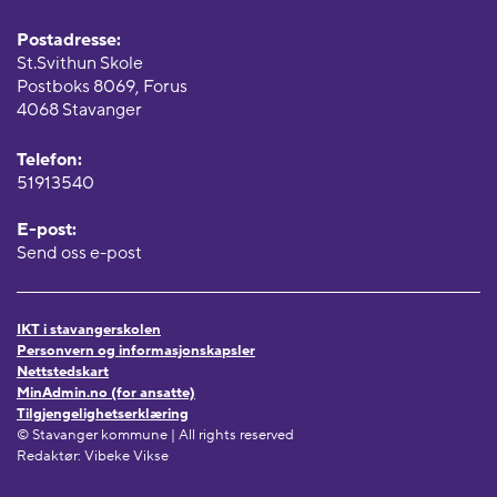
Postadresse:
St.Svithun Skole
Postboks 8069, Forus
4068 Stavanger
Telefon:
51913540
E-post:
Send oss e-post
IKT i stavangerskolen
Personvern og informasjonskapsler
Nettstedskart
MinAdmin.no (for ansatte)
Tilgjengelighetserklæring
© Stavanger kommune | All rights reserved
Redaktør: Vibeke Vikse