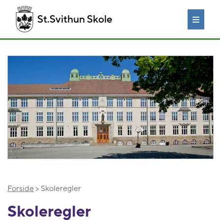
St.Svithun Skole
Forside
> Skoleregler
Skoleregler