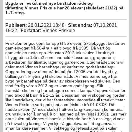
Bygda er i vekst med nye bustadområde og
tilflytting.Vinnes Friskule har 28 elevar (skuleåret 21/22) på
1.-7. steg.
Publisert:
26.01.2021 13:48
Sist endra:
07.10.2021
19:22
Forfattar:
Vinnes Friskule
Friskulen er godkjent for opp til 35 elevar. Skulebygget består av
gamlebygget frå 50-åra + eit tilbygg frå 1995. Då vart òg
gamledelen rusta opp. Hausten 2012 tok skulen i bruk nytt
tilbygg på ca 135 m2 som inneheld klasserom, grupperom,
arbeidsrom for tilsette, lager og garderobe. Uteområdet, som vi
deler med Vinnes barnehage, er variert og godt tilrettelagt.
Oppgradering av uteområdet pågår. I 2006 vart det bygd ny
ballbinge i tilknytning til skuleområdet.Vinnes barnehage har
bygd ny barnehage på delar av skuleplassen ved skulen. Den
stod ferdig våren 2013 og er komen godt i gang. Slik
framstår skulen og barnehagen som eit kompakt oppvekstsenter
med tilbod til barn frå 1-12 år. Dessutan har vi skogen og fjorden
like i nærleiken, der vi har fantastiske uteområde til uteaktivitetar.
Vinnes Friskule vart godkjent som friskule frå 01.08.06. Då
hadde skulen (Vinnes skule) hatt ein lang kamp som kommunal
grunnskule for å unngå å bli lagt ned på ny (sist i 1990). Les meir
om skulen på Vinnes si spesielle historie her.Hjå oss legg vi vekt
på trivsel og læring. Vi ynskjer å gje elevane tillit og ansvar
innanfor klare rammer. Vi vektlegg òg fellesskapet på skulen