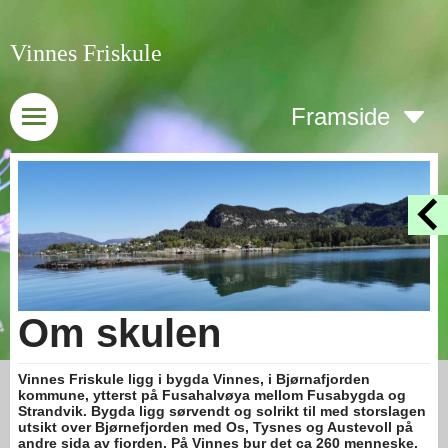
Vinnes Friskule
Framside
Om skulen
Vinnes Friskule ligg i bygda Vinnes, i Bjørnafjorden
kommune, ytterst på Fusahalvøya mellom Fusabygda og
Strandvik. Bygda ligg sørvendt og solrikt til med storslagen
utsikt over Bjørnefjorden med Os, Tysnes og Austevoll på
andre sida av fjorden. På Vinnes bur det ca 260 menneske.