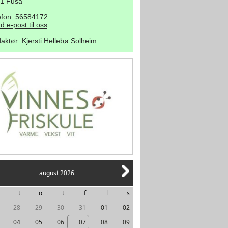
1 Fusa
efon: 56584172
d e-post til oss
aktør
:
Kjersti Hellebø Solheim
august 2026
t
o
t
f
l
s
28
29
30
31
01
02
04
05
06
07
08
09