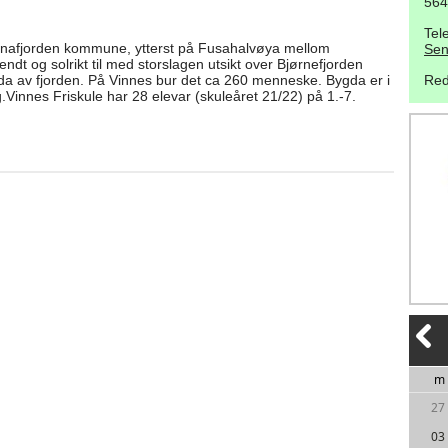
564
Tel
jørnafjorden kommune, ytterst på Fusahalvøya mellom
Sen
dt og solrikt til med storslagen utsikt over Bjørnefjorden
da av fjorden. På Vinnes bur det ca 260 menneske. Bygda er i
Red
.Vinnes Friskule har 28 elevar (skuleåret 21/22) på 1.-7.
m
27
03