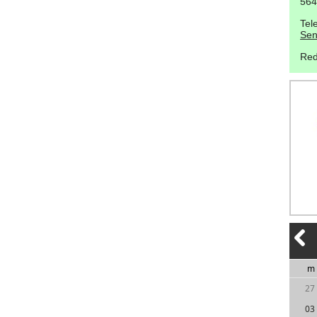
564
Tel
Sen
Red
m
27
03