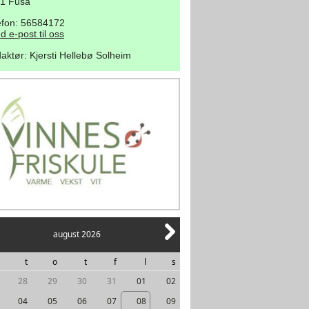
1 Fusa
efon: 56584172
d e-post til oss
aktør
:
Kjersti Hellebø Solheim
august 2026
t
o
t
f
l
s
28
29
30
31
01
02
04
05
06
07
08
09