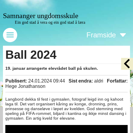
Samnanger ungdomsskule
Ein god stad å vera og ein god stad å læra
Framside
Ball 2024
19. januar arrangerte elevrådet ball på skulen.
Publisert:
24.01.2024 09:44
Sist endra:
aldri
Forfattar:
Hege Jonathanson
Langbord dekka til fest i gymsalen, fotograf leigd inn og kahoot
laga til. Det vart organisert kåring av konge, dronning, prins,
prinsesse og danseløve i løpet av kvelden. God stemning med
speling på FIFA-rommet, biljard i kantina og ikkje minst dansing i
gymsalen. Ein artig kveld for elevane.