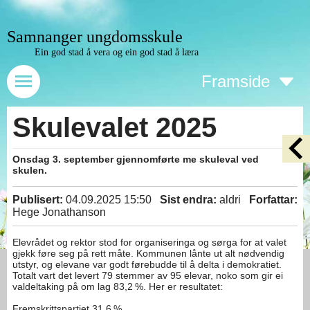
Samnanger ungdomsskule
Ein god stad å vera og ein god stad å læra
Framside
Skulevalet 2025
Onsdag 3. september gjennomførte me skuleval ved
skulen.
Publisert:
04.09.2025 15:50
Sist endra:
aldri
Forfattar:
Hege Jonathanson
Elevrådet og rektor stod for organiseringa og sørga for at valet
gjekk føre seg på rett måte. Kommunen lånte ut alt nødvendig
utstyr, og elevane var godt førebudde til å delta i demokratiet.
Totalt vart det levert 79 stemmer av 95 elevar, noko som gir ei
valdeltaking på om lag 83,2 %. Her er resultatet:
Fremskrittspartiet 31,6 %