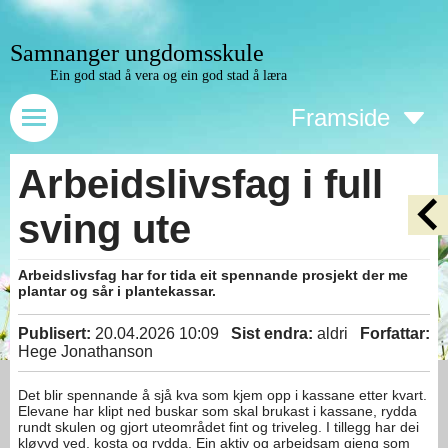
Samnanger ungdomsskule
Ein god stad å vera og ein god stad å læra
Framside
Arbeidslivsfag i full
sving ute
Arbeidslivsfag har for tida eit spennande prosjekt der me
plantar og sår i plantekassar.
Publisert:
20.04.2026 10:09
Sist endra:
aldri
Forfattar:
Hege Jonathanson
Det blir spennande å sjå kva som kjem opp i kassane etter kvart.
Elevane har klipt ned buskar som skal brukast i kassane, rydda
rundt skulen og gjort uteområdet fint og triveleg. I tillegg har dei
kløyvd ved, kosta og rydda. Ein aktiv og arbeidsam gjeng som