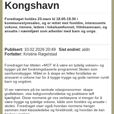
Kongshavn
Foredraget holdes 23.mars kl 18.00-19.30 i
kommunestyresalen, og er rettet mot foreldre, interesserte
voksne, trenere, ledere i lokalsamfunnet, fritidsarenaen, og
ansatte i nærmiljøet som arbeider med barn og unge.
Publisert:
10.02.2026 20:49
Sist endret:
aldri
Forfatter:
Kristine Røgelstad
Foredraget har tittelen «MOT til å være en tydelig voksen» og
bygger på det forskningsbaserte programmet Skolen som
samfunnsbygger. Målet er å skape en felles forståelse av
ansvaret vi voksne har for å bygge trygge og gode rammer rundt
barn og ungdom.
Vi ser nærmere på tre sentrale relasjonsnormer: skape
godfølelsen, vise bakgrunnsforståelse og praktisere tøff
kjærlighet. Disse normene gir oss verktøyene vi trenger for å
være trygge og tydelige voksne, både som foreldre og ansatte i
skolen. Foredraget viser også hvordan normene henger
sammen med klasseledelse og foreldrestil, og hvordan de kan