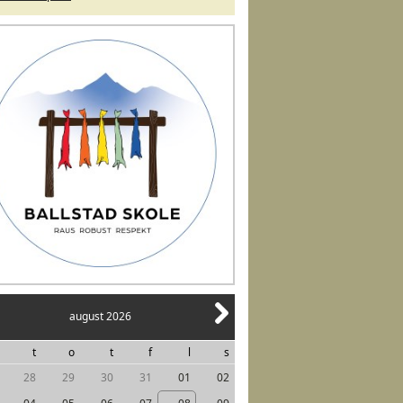
august 2026
t
o
t
f
l
s
28
29
30
31
01
02