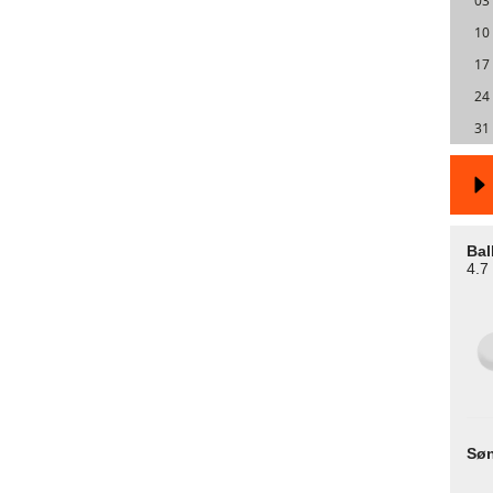
03
10
17
24
31
Bal
4.7
Sø