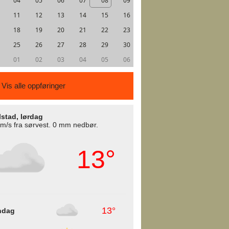
04
05
06
07
08
09
11
12
13
14
15
16
18
19
20
21
22
23
25
26
27
28
29
30
01
02
03
04
05
06
Vis alle oppføringer
lstad, lørdag
 m/s fra sørvest. 0 mm nedbør.
13°
13°
ndag