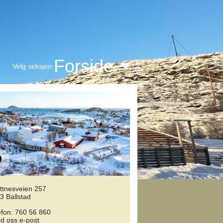
Forside
Velg seksjon
ttnesveien 257
3 Ballstad
efon: 760 56 860
d oss e-post