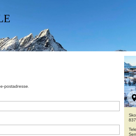
LE
n e-postadresse.
Sko
837
Tel
Sen