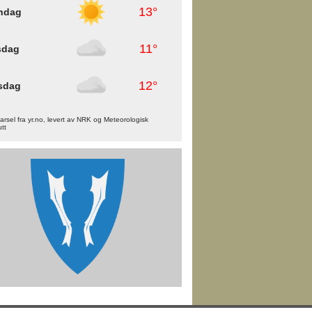
13°
ndag
11°
sdag
12°
sdag
rsel fra yr.no, levert av NRK og Meteorologisk
utt