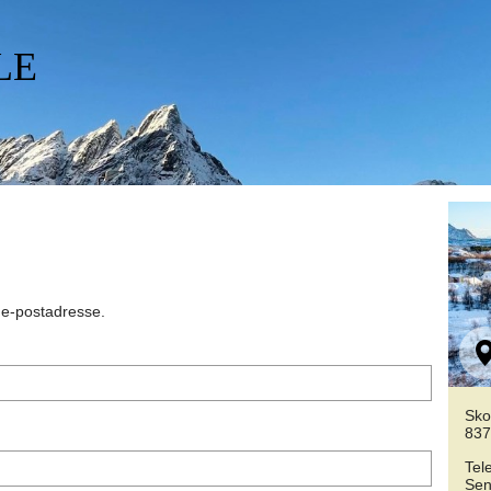
LE
n e-postadresse.
Sko
837
Tel
Sen