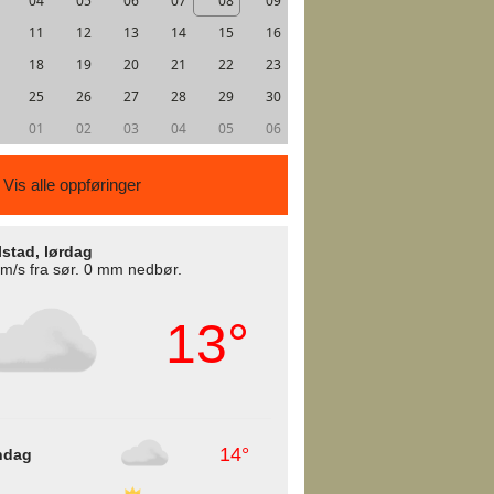
04
05
06
07
08
09
11
12
13
14
15
16
18
19
20
21
22
23
25
26
27
28
29
30
01
02
03
04
05
06
Vis alle oppføringer
lstad, lørdag
 m/s fra sør. 0 mm nedbør.
13°
14°
ndag