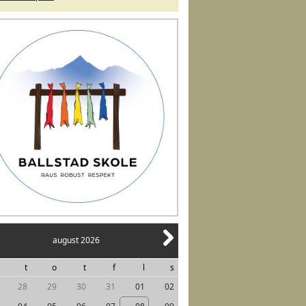
august 2026
t
o
t
f
l
s
28
29
30
31
01
02