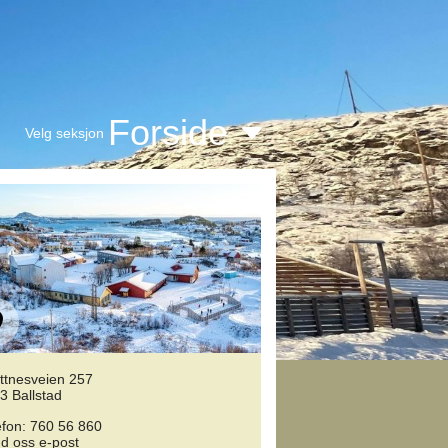
Forside
Velg seksjon
ttnesveien 257
3 Ballstad
efon: 760 56 860
d oss e-post