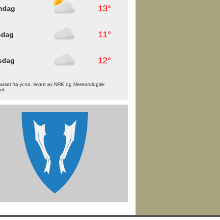
13°
ndag
11°
sdag
12°
sdag
rsel fra yr.no, levert av NRK og Meteorologisk
utt