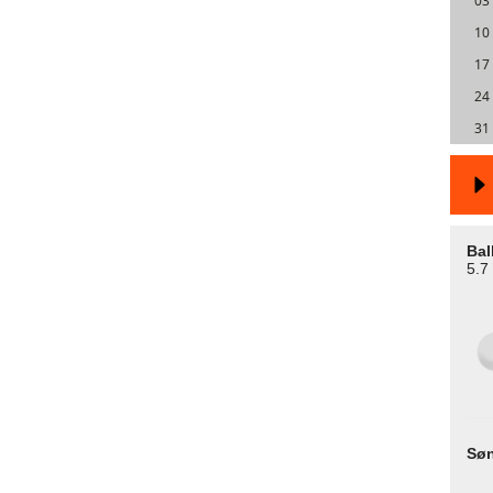
03
10
17
24
31
Bal
5.7
Sø