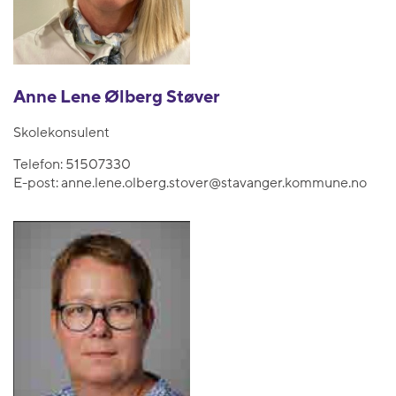
Anne Lene Ølberg Støver
Skolekonsulent
Telefon:
51507330
E-post:
anne.lene.olberg.stover@stavanger.kommune.no