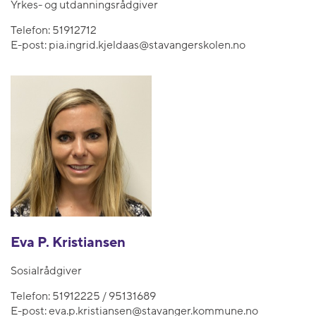
Yrkes- og utdanningsrådgiver
Telefon:
51912712
E-post:
pia.ingrid.kjeldaas@stavangerskolen.no
Eva P. Kristiansen
Sosialrådgiver
Telefon:
51912225 / 95131689
E-post:
eva.p.kristiansen@stavanger.kommune.no