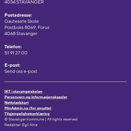
4034 STAVANGER
Postadresse:
Gautesete Skole
Postboks 8069, Forus
4068 Stavanger
Telefon:
51 91 27 00
E-post:
Send oss e-post
IKT i stavangerskolen
Personvern og informasjonskapsler
Nettstedskart
MinAdmin.no (for ansatte)
Tilgjengelighetserklæring
© Stavanger kommune | All rights reserved
Redaktør: Egil Alne