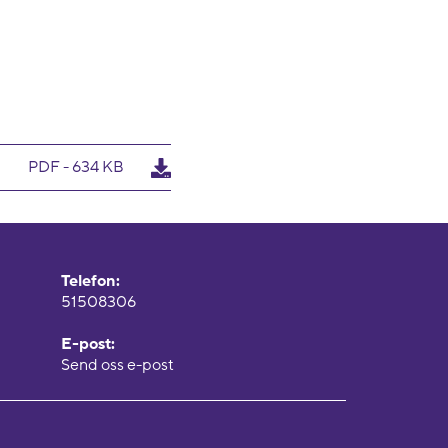
PDF - 634 KB
Telefon:
51508306
E-post:
Send oss e-post