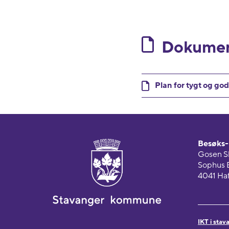
Dokumen
Plan for tygt og god
Besøks- 
Gosen S
Sophus 
4041 Haf
IKT i sta