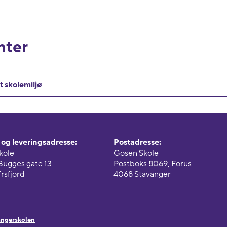
ter
t skolemiljø
og leveringsadresse:
Postadresse:
kole
Gosen Skole
Bugges gate 13
Postboks 8069, Forus
rsfjord
4068 Stavanger
vangerskolen