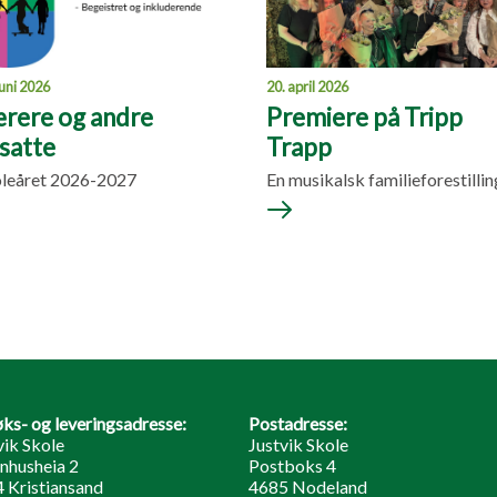
juni 2026
20. april 2026
rere og andre
Premiere på Tripp
satte
Trapp
leåret 2026-2027
En musikalsk familieforestillin
ks- og leveringsadresse:
Postadresse:
vik Skole
Justvik Skole
nhusheia 2
Postboks 4
 Kristiansand
4685 Nodeland