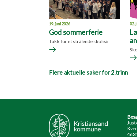
19. juni 2026
02. 
God sommerferie
Læ
an
Takk for et strålende skoleår
Sko
Flere aktuelle saker for 2.trinn
Besø
Just
Kver
4634