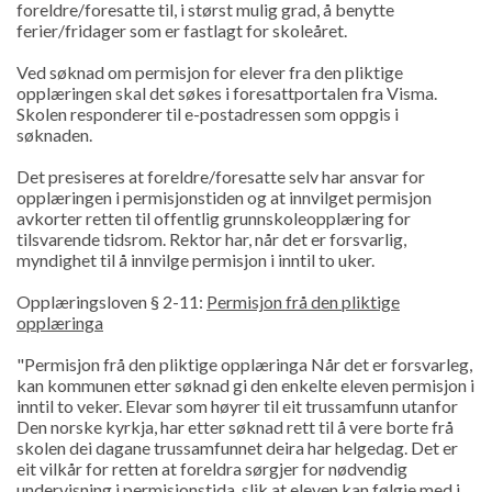
foreldre/foresatte til, i størst mulig grad, å benytte
ferier/fridager som er fastlagt for skoleåret.
Ved søknad om permisjon for elever fra den pliktige
opplæringen skal det søkes i foresattportalen fra Visma.
Skolen responderer til e-postadressen som oppgis i
søknaden.
Det presiseres at foreldre/foresatte selv har ansvar for
opplæringen i permisjonstiden og at innvilget permisjon
avkorter retten til offentlig grunnskoleopplæring for
tilsvarende tidsrom. Rektor har, når det er forsvarlig,
myndighet til å innvilge permisjon i inntil to uker.
Opplæringsloven § 2-11:
Permisjon frå den pliktige
opplæringa
"Permisjon frå den pliktige opplæringa Når det er forsvarleg,
kan kommunen etter søknad gi den enkelte eleven permisjon i
inntil to veker. Elevar som høyrer til eit trussamfunn utanfor
Den norske kyrkja, har etter søknad rett til å vere borte frå
skolen dei dagane trussamfunnet deira har helgedag. Det er
eit vilkår for retten at foreldra sørgjer for nødvendig
undervisning i permisjonstida, slik at eleven kan følgje med i