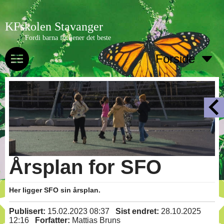
KFskolen Stavanger
Fordi barna fortjener det beste
Forside
Årsplan for SFO
Her ligger SFO sin årsplan.
Publisert:
15.02.2023 08:37
Sist endret:
28.10.2025
12:16
Forfatter:
Mattias Bruns