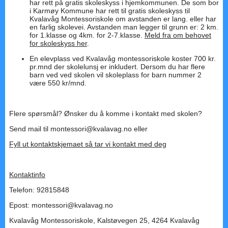
har rett på gratis skoleskyss i hjemkommunen. De som bor
i Karmøy Kommune har rett til gratis skoleskyss til
Kvalavåg Montessoriskole om avstanden er lang. eller har
en farlig skolevei. Avstanden man legger til grunn er: 2 km.
for 1.klasse og 4km. for 2-7.klasse.
Meld fra om behovet
for skoleskyss her
.
En elevplass ved Kvalavåg montessoriskole koster 700 kr.
pr.mnd der skolelunsj er inkludert. Dersom du har flere
barn ved ved skolen vil skoleplass for barn nummer 2
være 550 kr/mnd.
Flere spørsmål? Ønsker du å komme i kontakt med skolen?
Send mail til montessori@kvalavag.no eller
Fyll ut kontaktskjemaet så tar vi kontakt med deg
Kontaktinfo
Telefon: 92815848
Epost: montessori@kvalavag.no
Kvalavåg Montessoriskole, Kalstøvegen 25, 4264 Kvalavåg