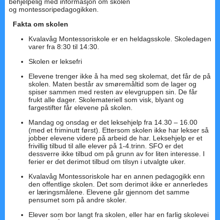
behjelpelig med informasjon om skolen
og montessoripedagogikken.
Fakta om skolen
Kvalavåg Montessoriskole er en heldagsskole. Skoledagen
varer fra 8:30 til 14:30.
Skolen er leksefri
Elevene trenger ikke å ha med seg skolemat, det får de på
skolen. Maten består av smøremåltid som de lager og
spiser sammen med resten av elevgruppen sin. De får
frukt alle dager. Skolemateriell som visk, blyant og
fargestifter får elevene på skolen.
Mandag og onsdag er det leksehjelp fra 14.30 – 16.00
(med et friminutt først). Ettersom skolen ikke har lekser så
jobber elevene videre på arbeid de har. Leksehjelp er et
frivillig tilbud til alle elever på 1-4.trinn. SFO er det
dessverre ikke tilbud om på grunn av for liten interesse. I
ferier er det derimot tilbud om tilsyn i utvalgte uker.
Kvalavåg Montessoriskole har en annen pedagogikk enn
den offentlige skolen. Det som derimot ikke er annerledes
er læringsmålene. Elevene går gjennom det samme
pensumet som på andre skoler.
Elever som bor langt fra skolen, eller har en farlig skolevei