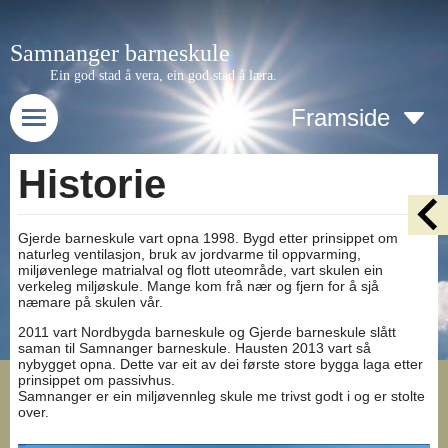
Samnanger barneskule
Ein god stad å vera, ein god stad å læra.
Framside
Historie
Gjerde barneskule vart opna 1998. Bygd etter prinsippet om
naturleg ventilasjon, bruk av jordvarme til oppvarming,
miljøvenlege matrialval og flott uteområde, vart skulen ein
verkeleg miljøskule. Mange kom frå nær og fjern for å sjå
næmare på skulen vår.
2011 vart Nordbygda barneskule og Gjerde barneskule slått
saman til Samnanger barneskule. Hausten 2013 vart så
nybygget opna. Dette var eit av dei første store bygga laga etter
prinsippet om passivhus.
Samnanger er ein miljøvennleg skule me trivst godt i og er stolte
over.