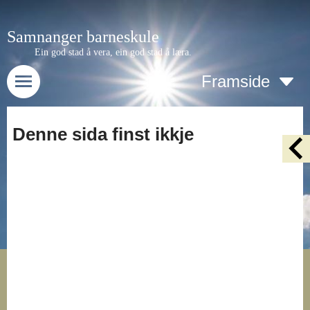
Samnanger barneskule
Ein god stad å vera, ein god stad å læra.
Framside
Denne sida finst ikkje