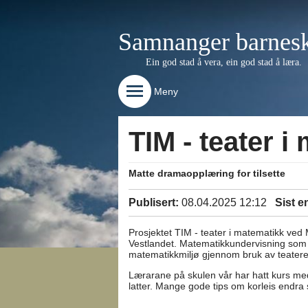
Samnanger barnes
Ein god stad å vera, ein god stad å læra.
Meny
TIM - teater i
Matte dramaopplæring for tilsette
Publisert:
08.04.2025 12:12
Sist e
Prosjektet TIM - teater i matematikk ve
Vestlandet. Matematikkundervisning som f
matematikkmiljø gjennom bruk av
Lærarane på skulen vår har hatt kurs med 
latter. Mange gode tips om korleis endra