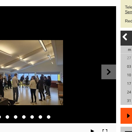
Tel
Sen
Red
m
27
03
10
17
24
31