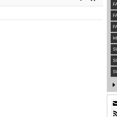
FA
FA
FA
In
S
S
S