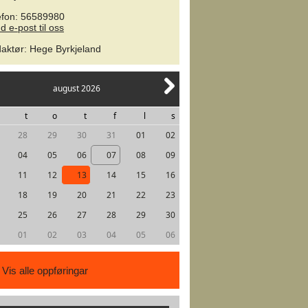
efon: 56589980
d e-post til oss
aktør
:
Hege Byrkjeland
august 2026
t
o
t
f
l
s
28
29
30
31
01
02
04
05
06
07
08
09
11
12
13
14
15
16
18
19
20
21
22
23
25
26
27
28
29
30
01
02
03
04
05
06
Vis alle oppføringar