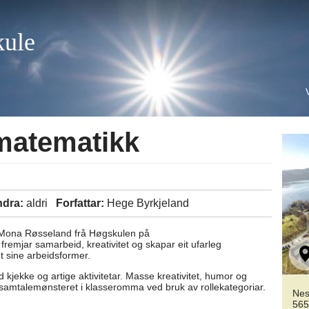
kule
 matematikk
ndra:
aldri
Forfattar:
Hege Byrkjeland
d Mona Røsseland frå Høgskulen på
remjar samarbeid, kreativitet og skapar eit ufarleg
 teateret sine arbeidsformer.
kjekke og artige aktivitetar. Masse kreativitet, humor og
 samtalemønsteret i klasseromma ved bruk av rollekategoriar.
Nes
565