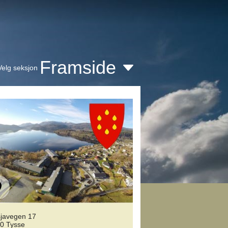
Framside
Velg seksjon
javegen 17
0 Tysse