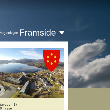
Framside
Velg seksjon
javegen 17
0 Tysse