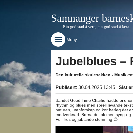
Samnanger barnes
Ein god stad å vera, ein god stad å læra.
Meny
Jubelblues – F
Den kulturelle skulesekken - Musikk
Publisert:
30.04.2025 13:45
Sist e
Bandet Good Time Charlie hadde ei energi
rhythm og blues med sprell levande teksta
naturen, utanforskap og kor herleg det er å
medverknad. Borna deltok med syng-og-få
Full fres og jublande stemning 😊