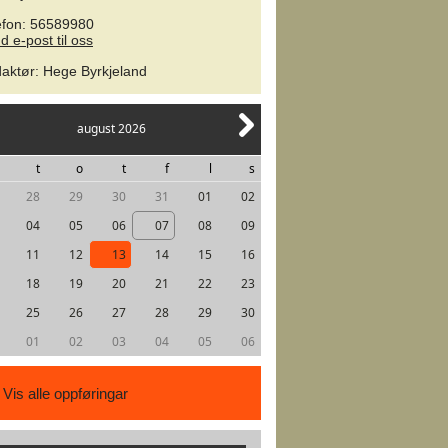
efon: 56589980
d e-post til oss
aktør
:
Hege Byrkjeland
august 2026
t
o
t
f
l
s
28
29
30
31
01
02
04
05
06
07
08
09
11
12
13
14
15
16
18
19
20
21
22
23
25
26
27
28
29
30
01
02
03
04
05
06
Vis alle oppføringar