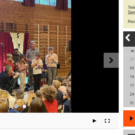
Tel
Sen
Red
m
27
03
10
17
24
31