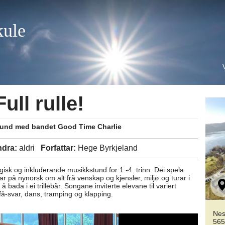
kule
ull rulle!
stund med bandet Good Time Charlie
ndra:
aldri
Forfattar:
Hege Byrkjeland
sk og inkluderande musikkstund for 1.-4. trinn. Dei spela
r på nynorsk om alt frå venskap og kjensler, miljø og turar i
 bada i ei trillebår. Songane inviterte elevane til variert
-svar, dans, tramping og klapping.
Nes
565