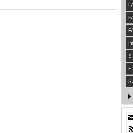
FA
FA
FA
In
S
S
S