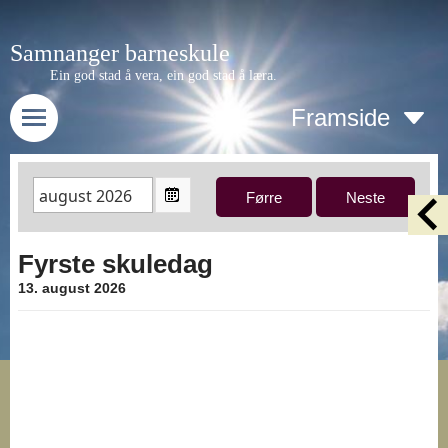
Samnanger barneskule
Ein god stad å vera, ein god stad å læra.
Framside
Fyrste skuledag
13. august 2026