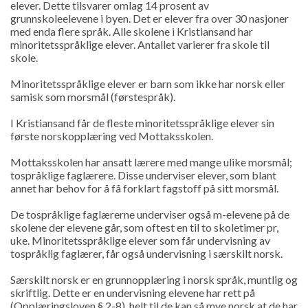
elever. Dette tilsvarer omlag 14 prosent av
grunnskoleelevene i byen. Det er elever fra over 30 nasjoner
med enda flere språk. Alle skolene i Kristiansand har
minoritetsspråklige elever. Antallet varierer fra skole til
skole.
Minoritetsspråklige elever er barn som ikke har norsk eller
samisk som morsmål (førstespråk).
I Kristiansand får de fleste minoritetsspråklige elever sin
første norskopplæring ved Mottaksskolen.
Mottaksskolen har ansatt lærere med mange ulike morsmål;
tospråklige faglærere. Disse underviser elever, som blant
annet har behov for å få forklart fagstoff på sitt morsmål.
De tospråklige faglærerne underviser også m-elevene på de
skolene der elevene går, som oftest en til to skoletimer pr,
uke. Minoritetsspråklige elever som får undervisning av
tospråklig faglærer, får også undervisning i særskilt norsk.
Særskilt norsk er en grunnopplæring i norsk språk, muntlig og
skriftlig. Dette er en undervisning elevene har rett på
(Opplæringsloven § 2-8), helt til de kan så mye norsk at de har