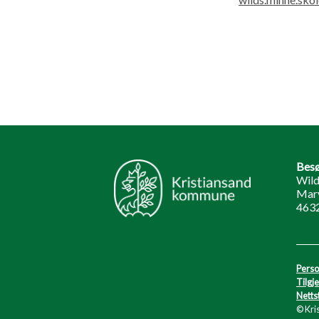
Besø
Wild
Marv
4632
Perso
Tilgj
Netts
© Kri