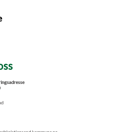
e
oss
ringsadresse
0
nd
ole@kristiansand.kommune.no