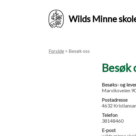
Wilds Minne skol
Forside
> Besøk oss
Besøk 
Besøks- og leve
Marviksveien 9
Postadresse
4632 Kristiansa
Telefon
38148460
E-post
wilds.minne.sk