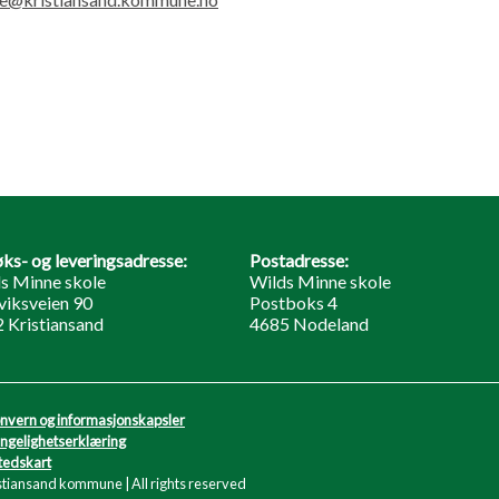
ks- og leveringsadresse:
Postadresse:
s Minne skole
Wilds Minne skole
iksveien 90
Postboks 4
 Kristiansand
4685 Nodeland
nvern og informasjonskapsler
engelighetserklæring
tedskart
stiansand kommune | All rights reserved