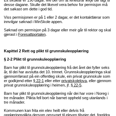
Eit skuleår er 190 dagar. Me ber om at ferieturar ikkje blir lagt til
desse dagane. Skulle det likevel vera behov for permisjon må
det søkast om dette i god tid.
Viss permisjonen er på 1 eller 2 dagar, er det kontaktlærar som
innvilgar søknad i MinSkole appen.
Søknad om permisjon på 3 dagar eller meir går til rektor og skal
gjerast i
Foresattportalen
.
Kapittel 2 Rett og plikt til grunnskuleopplæring
§ 2-2 Plikt til grunnskuleopplæring
Barn har plikt til grunnskuleopplæring frå det året dei fyller seks
år, til dei har avslutta det 10. trinnet. Grunnskuleopplæringa skal
gjennomførast på ein offentleg skule, ein privat grunnskule som
er godkjend etter
§ 22-1
eller etter
privatskolelova
, eller gjennom
privat grunnskuleopplæring i heimen, jf.
§ 22-5
.
Barn har plikt til grunnskuleopplæring når dei har vore i Noreg i
tre månader. Plikta fell bort når barnet oppheld seg utanlands i
tre månader.
Kommunen kan frita ein elev heilt eller delvis frå
opplæringsplikta dersom omsynet til eleven tilseier det, foreldra